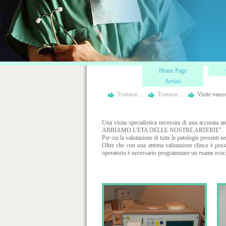
Home Page
Avvisi
Trattame...
Trattame...
Visite vasco
Una visita specialistica necessita di una accurata a
ABBIAMO L'ETA DELLE NOSTRE ARTERIE".
Per cui la valutazione di tutte le patologie presenti 
Oltre che con una attenta valutazione clinca è pos
operatorio è necessario programmare un esame ecoclo