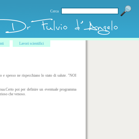
Cerca
nti
Lavori scientifici
rpo e spesso ne rispecchiano lo stato di salute. "NOI
tinua.Certo poi per definire un eventuale programma
erioso che venoso.