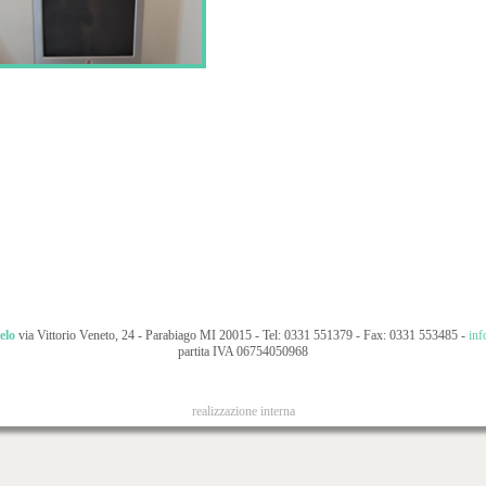
elo
via Vittorio Veneto, 24
- Parabiago MI 20015
- Tel: 0331 551379
- Fax: 0331 553485
-
inf
partita IVA 06754050968
realizzazione interna