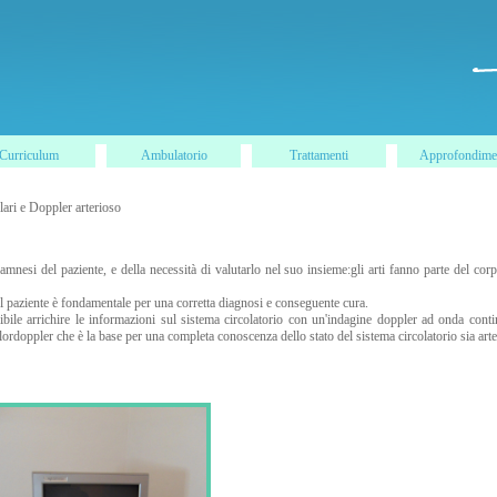
Curriculum
Ambulatorio
Trattamenti
Approfondime
lari e Doppler arterioso
namnesi del paziente, e della necessità di valutarlo nel suo insieme:gli arti fanno parte del co
nel paziente è fondamentale per una corretta diagnosi e conseguente cura.
sibile arrichire le informazioni sul sistema circolatorio con un'indagine doppler ad onda con
rdoppler che è la base per una completa conoscenza dello stato del sistema circolatorio sia art